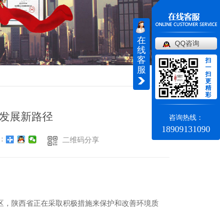
在
QQ咨询
线
客
扫
一
服
扫
返回
更
精
彩
发展新路径
咨询热线：
18909131090
：
二维码分享
区，陕西省正在采取积极措施来保护和改善环境质