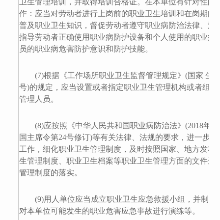
卫生管理培训，
并
取得培训合格证
。在本单位
有针对性的
作：应当对劳动者进行上岗前的职业卫生培训和在岗期间
普及职业卫生知识，督促劳动者遵守职业病防治法律、法
指导劳动者正确使用职业病防护设备和个人使用的职业病
员的职业病危害防护意识和防护技能。
(
7
)根据《工作场所职业卫生监督管理规定》(国家 生
号)
的规定
，应当设置或者指定职业卫生管理机构或者组织
管理人员。
(8)应按照
《中华人民共和国职业病防治法》
(2018
国主席令第24号修订)
等有关法律、法规的要求，进一步 
工作，细化职业卫生管理制度，及时按照国家、地方发布
生管理制度、职业卫生档案等职业卫生管理方面的文件进行
管理制度的落实。
(
9
)
用人单位应当成立职业卫生应急救援小组，并制定
对本单位可能发生的职业危害应急事故进行演练等。