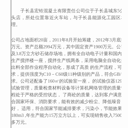
子长县宏铃混凝土有限责任公司位于子长县城东5公里
头店，所处位置靠近火车站，与子长县能源化工园区相
理。
公司占地面积20亩，2011年8月开始筹建，2012年3月底投
万元。
资产总额
2994
万元，
其中固定资产
1900万元。
公司
及3.8万立方砂石储存场地，拥有全自动电子计量和国内较为
生产搅拌楼一座，搅拌生产线两条，采用电脑全自动化控
出料全部作业程序自动化，形成了高质 的生产流程，可满
求，提供强度为C10－C60级11种级别的产品，符合GB/10
求
。
公司还配备了160㎡的试验室一座， 的试验仪器129
试验管理，质量检查材料设备等计算机网络管理的质量管
程处于严格的受控状态， 了商砼的质量，达到客户满意，
合国家环保、消防要求，能有效的减少粉尘、降低噪音，
好， 适用，符合国家节能减排要求，污染小，节能效果好
180m3 ,年生产能力15万立方以上，
可
实现销售收入7500多
多万元
。