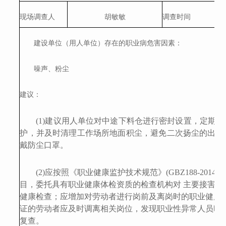
现场调查人
胡敏敏
调查时间
建设单
位（用人单位）存在的职业病危
害因素：
噪声、粉尘
建议：
(1)
建议用人单位对中途下料仓进行密封设置，定期对
护，并及
时清理工作场所地面积尘，避免二次扬尘的出现
戴防尘口罩。
(
2
)应按照《职业健康监护技术规范》(GBZ188-2014
目，委托具有职业健康体检资质的检查机构对
主要
接害岗
健康检查；应
增加
对劳动者进行岗前及离岗时的职业健康
证的劳动者应及时调离相关岗位，发现职业性异常人员时
复查。