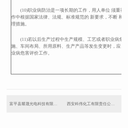
(
10
)
职业病防治是一项长期的工作，用人单位 须重视
作中根据国家法律、法规、标准规范的 新要求，不断 和
理措施。
(1
1
)若以后生产过程中生产规模、工艺或者职业病危
施、车间布局、所用原料、生产产品等发生变更时，应当
业病危害评价
工作
。
富平县耀晟光电科技有限公司耀晟富平50兆瓦光伏电站项目职业病危害控制效果评价
西安科伟化工有限责任公司渭南分公司年产5万吨食品添加剂液体二氧化碳技改扩产项目职业病危害预评价