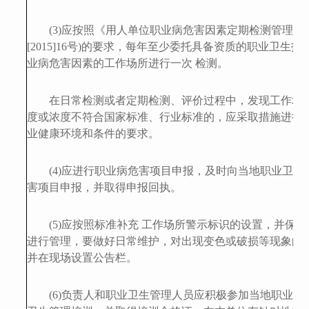
(
3
)应按照《用人单位职业病危害因素定期检测管理规
[2015]16号)的要求，每年至少委托具备资质的职业卫生
业病危害因素的工作场所进行一次 检测。
在日常检测或者定期检测、评价过程中，发现工作场
度或浓度不符合国家标准、行业标准的，应采取措施进行整
业健康环境和条件的要求。
(
4
)
应
进行职业病危害项目申报，及时向当地
职业卫生
害项目申报，并取得申报回执。
(
5
)
应按照标准
补充
工作场所警示标识的设置，并保持
进行管理，要做好日常维护，对出现变色或破损等现象的
并在现场设置公告栏。
(
6
)
负责人和职业卫生管理人员
应积极
参加当地
职业卫