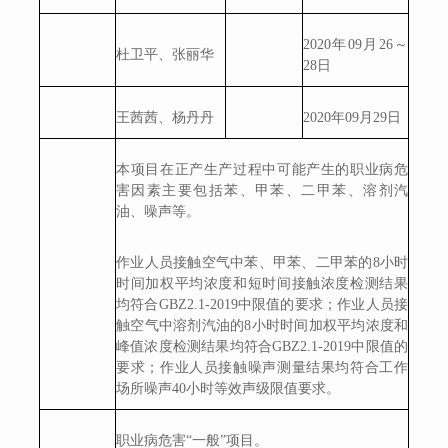
20
20
年
09
月
26
～
杜卫平、张丽华
28日
王茜茜、杨丹丹
20
20
年
09
月
29
日
本项目在正产生产过程中可能产生的职业病危
害因素主要包括苯、甲苯、二甲苯、溶剂汽
油、噪声等。
作业人员接触空气中苯、
甲苯
、二
甲苯
的8小时
时间加权平均浓度和短时间接触浓度检测结果
均符合GBZ2.1-20
19
中限值的要求；作业人员接
触空气中溶剂汽油的8小时时间加权平均浓度和
峰值浓度检测结果均符合GBZ2.1-20
19
中限值的
要求；作业人员接触
噪声测量结果均符合工作
场所噪声40小时等效声级限值要求
。
职业病危害“一般”项目。