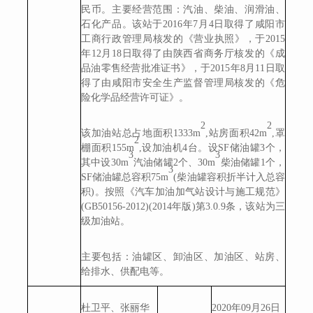
民币。主要经营范围：汽油、柴油、润滑油、
石化产品。该站于2016年7月4日取得了咸阳市
工商行政管理局核发的《营业执照》，于2015
年12月18日取得了由陕西省商务厅核发的《成
品油零售经营批准证书》，于2015年8月11日取
得了由咸阳市安全生产监督管理局核发的《危
险化学品经营许可证》。
2
2
该加油站总占地面积
1333m
,站房面积42m
,罩
2
棚面积155m
,设加油机4台。设SF储油罐3个，
3
3
其中设30m
汽油储罐2个、30m
柴油储罐1个，
3
SF储油罐总容积75m
(柴油罐容积折半计入总容
积)。按照《汽车加油加气站设计与施工规范》
(GB50156-2012)(2014年版)第3.0.9条，该站为三
级加油站。
主要包括：
油罐区、卸油区、加油区、站房、
给排水、供配电等。
杜卫平、张丽华
20
20
年
09
月
26
日