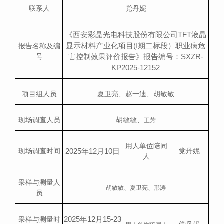
联系人
党丹妮
《西安彩晶光电科技股份有限公司
TFT液晶
显示材料产业化项目(Ⅰ期二标段）职业病危
报告名称及编
害控制效果评价报告》报告编号：SXZR-
号
KP2025-12152
项目组人员
夏卫亮、赵一迪、胡敏敏
现场调查人员
胡敏敏、
王芳
用人单位陪同
2025
年
12
月
10
日
现场调查时间
党丹妮
人
采样与测量人
胡敏敏、夏卫亮、邢涛
员
2025
年
12
月
15-23
采样与测量时