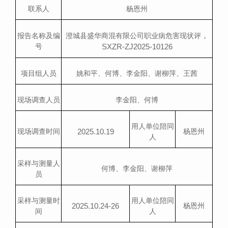
联系人
杨恩州
，
报告名称及编
澄城县盛华商混有限公司
职业病危害现状评
SXZR-ZJ2025-10126
号
项目组人员
姚和平、何博、李金阳、谢柳萍、王茜
现场调查人员
李金阳
、何博
用人单位陪同
2025.10.19
现场调查时间
杨恩州
人
采样与测量人
何博、李金阳、谢柳萍
员
采样与测量时
用人单位陪同
2025.10.24-26
杨恩州
间
人