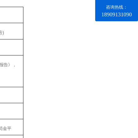
咨询热线：
18909131090
号
)
报告》，
苟金平