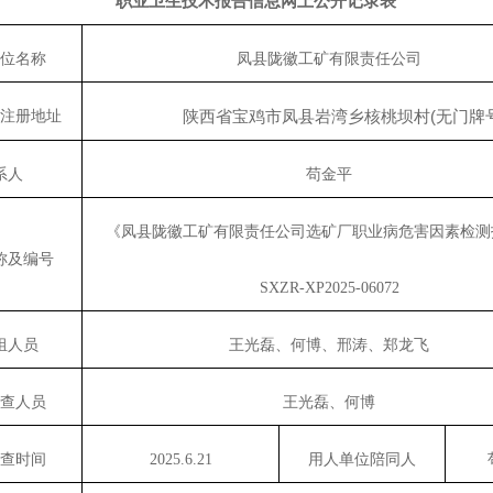
职业卫生技术报告信息网上公开记录表
单位名称
凤县陇徽工矿有限责任公司
陕西省宝鸡市凤县岩湾乡核桃坝村
(
无门牌
位注册地址
系人
苟金平
《凤县陇徽工矿有限责任公司选矿厂职业病危害因素检测
称及编号
SXZR-XP2025-06072
组人员
王光磊、何博、邢涛、郑龙飞
调查人员
王光磊、何博
调查时间
2025.6.21
用人单位陪同人