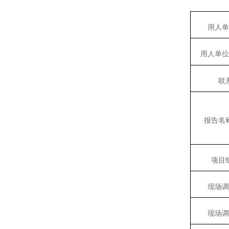
用人
用人单
联
报告名
项目
现场
现场