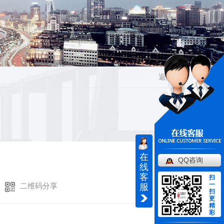
返回
在
QQ咨询
线
客
扫
一
二维码分享
服
扫
更
精
彩