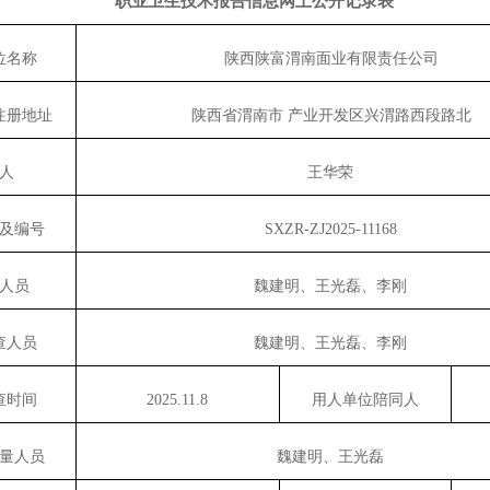
职业卫生技术报告信息网上公开记录表
位名称
陕西陕富渭南面业有限责任公司
注册地址
陕西省渭南市 产业开发区兴渭路西段路北
人
王华荣
及编号
SXZR-ZJ2025-11168
人员
魏建明、王光磊、李刚
查人员
魏建明、王光磊、李刚
查时间
2025.
11.8
用人单位陪同人
量人员
魏建明、王光磊