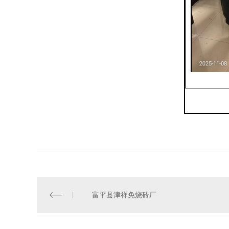
富平县津祥免烧砖厂