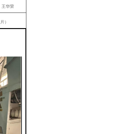
王华荣
照片
）