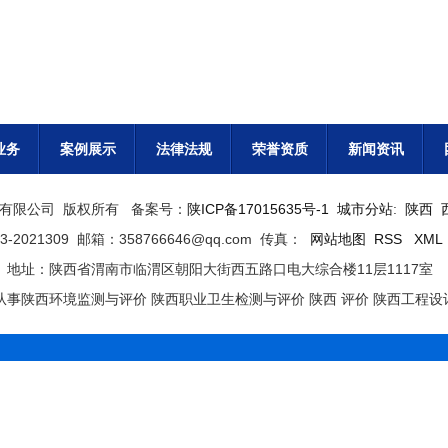
业务
案例展示
法律法规
荣誉资质
新闻资讯
中润检测有限公司 版权所有 备案号：
陕ICP备17015635号-1
城市分站
:
陕西
-2021309 邮箱：358766646@qq.com 传真：
网站地图
RSS
XML
地址：陕西省渭南市临渭区朝阳大街西五路口电大综合楼11层1117室
事陕西环境监测与评价 陕西职业卫生检测与评价 陕西 评价 陕西工程设计