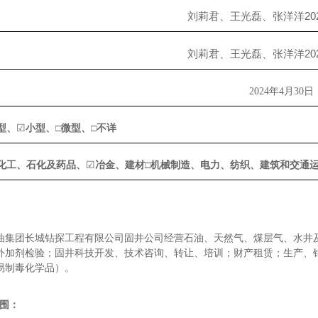
刘莉君、王光磊、张洋洋
2
刘莉君、王光磊、张洋洋
2
2024年4月30日
型、
☑
小型、
□
微型、
□
不详
化工、石化及药品、
☑
冶金、建材
□
机械制造、电力、纺织、建筑和交通
油集团长城钻探工程有限公司固井公司经营石油、天然气、煤层气、水井
外加剂检验；固井科技开发、技术咨询、转让、培训；财产租赁；生产、
易制毒化学品）
。
围：