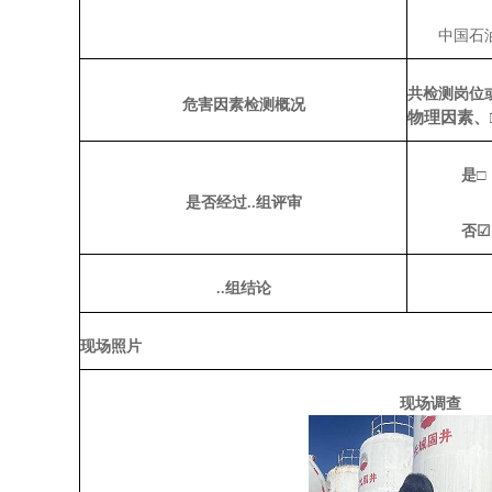
中国石
共检测岗位
危害因素检测概况
物理因素、
是
□
是否经过
..组
评审
否
☑
..组结论
现场照片
现场调查