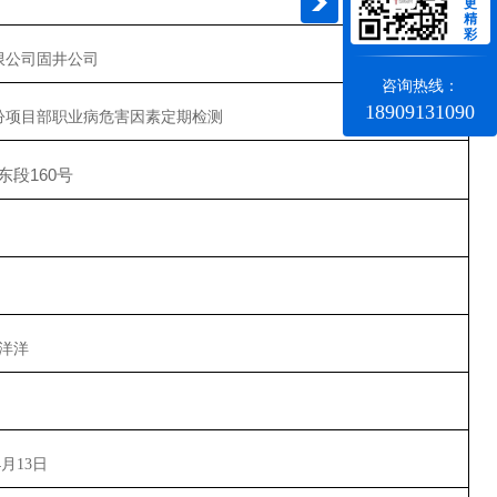
更
精
彩
限公司固井公司
咨询热线：
18909131090
汾项目部
职业病危害
因素定期检测
东段
160号
洋洋
4月13日