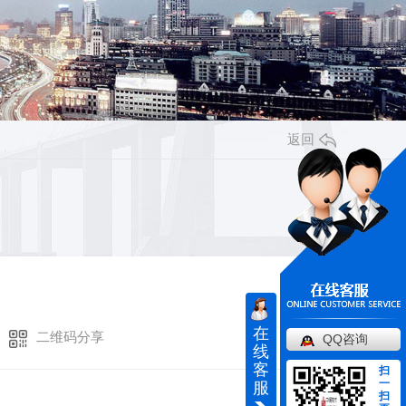
返回
在
二维码分享
QQ咨询
线
客
扫
一
服
扫